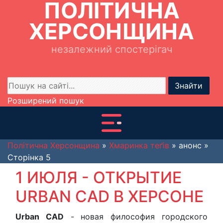
ПОЛІТИЧНА
ХЕРСОНЩИНА
незалежний спостерігач
Знайти
Розширений пошук
Політична Херсонщина
»
Хмаринка теґів
» анонс »
Сторінка 5
1 ИЮЛЯ - ОТКРЫТИЕ
URBAN CAD В ХЕРСОНЕ
Urban CAD
- новая философия городского