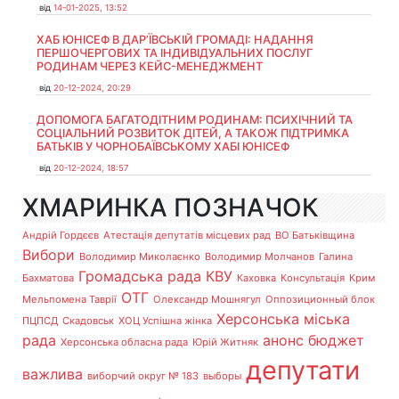
від
14-01-2025, 13:52
ХАБ ЮНІСЕФ В ДАР’ЇВСЬКІЙ ГРОМАДІ: НАДАННЯ
ПЕРШОЧЕРГОВИХ ТА ІНДИВІДУАЛЬНИХ ПОСЛУГ
РОДИНАМ ЧЕРЕЗ КЕЙС-МЕНЕДЖМЕНТ
від
20-12-2024, 20:29
ДОПОМОГА БАГАТОДІТНИМ РОДИНАМ: ПСИХІЧНИЙ ТА
СОЦІАЛЬНИЙ РОЗВИТОК ДІТЕЙ, А ТАКОЖ ПІДТРИМКА
БАТЬКІВ У ЧОРНОБАЇВСЬКОМУ ХАБІ ЮНІСЕФ
від
20-12-2024, 18:57
ХМАРИНКА ПОЗНАЧОК
Андрій Гордєєв
Атестація депутатів місцевих рад
ВО Батьківщина
Вибори
Володимир Миколаєнко
Володимир Молчанов
Галина
Громадська рада
КВУ
Бахматова
Каховка
Консультація
Крим
ОТГ
Мельпомена Таврії
Олександр Мошнягул
Оппозиционный блок
Херсонська міська
ПЦПСД
Скадовськ
ХОЦ Успішна жінка
рада
анонс
бюджет
Херсонська обласна рада
Юрій Житняк
депутати
важлива
виборчий округ № 183
выборы