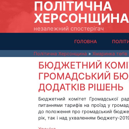
ПОЛІТИЧНА
ХЕРСОНЩИН
незалежний спостерігач
ГОЛОВНА
ПОЛІТ
Політична Херсонщина
»
Хмаринка теґів
БЮДЖЕТНИЙ КОМІТ
ГРОМАДСЬКИЙ БЮ
ДОДАТКІВ РІШЕНЬ
Бюджетний комітет Громадської ра
питаннями тарифів на проїзд у громад
до положення про громадський бюджет
рік, так і над ухваленням бюджету-2019