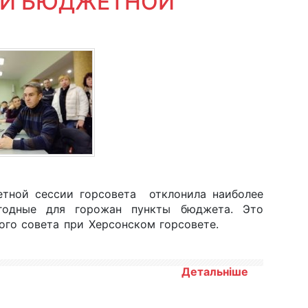
КИ БЮДЖЕТНОЙ
етной сессии горсовета отклонила наиболее
годные для горожан пункты бюджета. Это
ого совета при Херсонском горсовете.
Детальніше