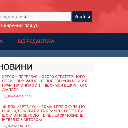
Знайти
озширений пошук
А
ВІД РЕДАКТОРА
НОВИНИ
ХЕРСОН ПОТРЕБУЄ НОВОГО СТРАТЕГІЧНОГО
ПОЗИЦІОНУВАННЯ: ЦЕ ПОЛІГОН УНІКАЛЬНИХ
ПРАКТИК СТІЙКОСТІ – ПІДСУМКИ ВІДКРИТОГО
ДІАЛОГУ
від
30-03-2026, 12:21
«ШЛЯХ МЕРТВИХ» — РОМАН ПРО ОКУПАЦІЮ
ПІВДНЯ, БІЛЬ ЗРАДИ ТА КРИМСЬКІ ЛЕГЕНДИ,
ЩО СТАЛИ ЗБРОЄЮ. ПЕРШЕ ЕКСКЛЮЗИВНЕ
ІНТЕРВ'Ю З АВТОРОМ
від
13-03-2026, 11:21