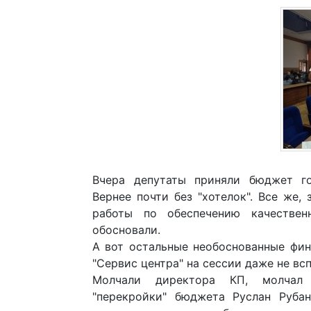
Вчера депутаты приняли бюджет го
Вернее почти без "хотелок". Все же,
работы по обеспечению качествен
обосновали.
А вот остальные необоснованные фин
"Сервис центра" на сессии даже не вс
Молчали директора КП, молчал 
"перекройки" бюджета Руслан Руба