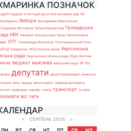
ХМАРИНКА ПОЗНАЧОК
ндрій Гордєєв
Атестація депутатів місцевих рад
ВО
Вибори
атьківщина
Володимир Миколаєнко
Громадська
олодимир Молчанов
Галина Бахматова
рада
КВУ
Каховка
Консультація
Крим
Мельпомена
ОТГ
аврії
Олександр Мошнягул
Оппозиционный блок
Херсонська
ЦПСД
Скадовськ
ХОЦ Успішна жінка
іська рада
Херсонська обласна рада
Юрій Житняк
анонс
бюджет
важлива
виборчий округ № 183
депутати
ыборы
децентрализация
земельні
итання
кино
медиа
мониторинг
правова допомога
транспорт
ротест
реформи
тарифи
театр
історія
оказати всі теґи
КАЛЕНДАР
«
СЕРПЕНЬ 2026 »
ПН
ВТ
СР
ЧТ
ПТ
СБ
НД