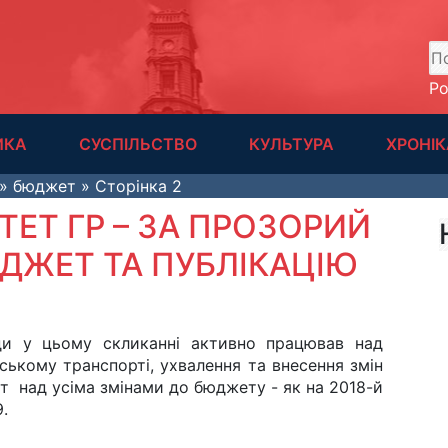
А
Р
ИКА
СУСПІЛЬСТВО
КУЛЬТУРА
ХРОНІК
» бюджет » Сторінка 2
ЕТ ГР – ЗА ПРОЗОРИЙ
ДЖЕТ ТА ПУБЛІКАЦІЮ
ди у цьому скликанні активно працював над
ському транспорті, ухвалення та внесення змін
 над усіма змінами до бюджету - як на 2018-й
.