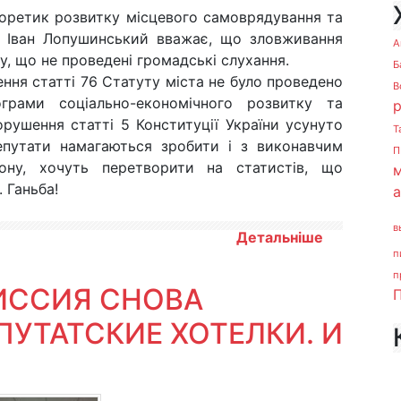
оретик розвитку місцевого самоврядування та
к Іван Лопушинський вважає, що зловживання
А
 що не проведені громадські слухання.
Б
ння статті 76 Статуту міста не було проведено
В
грами соціально-економічного розвитку та
рушення статті 5 Конституції України усунуто
Т
епутати намагаються зробити і з виконавчим
П
ону, хочуть перетворити на статистів, що
м
 Ганьба!
в
Детальніше
п
п
ИССИЯ СНОВА
П
ПУТАТСКИЕ ХОТЕЛКИ. И