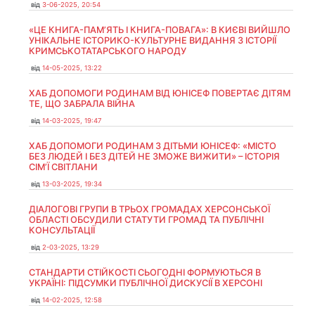
від
3-06-2025, 20:54
«ЦЕ КНИГА-ПАМ’ЯТЬ І КНИГА-ПОВАГА»: В КИЄВІ ВИЙШЛО
УНІКАЛЬНЕ ІСТОРИКО-КУЛЬТУРНЕ ВИДАННЯ З ІСТОРІЇ
КРИМСЬКОТАТАРСЬКОГО НАРОДУ
від
14-05-2025, 13:22
ХАБ ДОПОМОГИ РОДИНАМ ВІД ЮНІСЕФ ПОВЕРТАЄ ДІТЯМ
ТЕ, ЩО ЗАБРАЛА ВІЙНА
від
14-03-2025, 19:47
ХАБ ДОПОМОГИ РОДИНАМ З ДІТЬМИ ЮНІСЕФ: «МІСТО
БЕЗ ЛЮДЕЙ І БЕЗ ДІТЕЙ НЕ ЗМОЖЕ ВИЖИТИ» – ІСТОРІЯ
СІМʼЇ СВІТЛАНИ
від
13-03-2025, 19:34
ДІАЛОГОВІ ГРУПИ В ТРЬОХ ГРОМАДАХ ХЕРСОНСЬКОЇ
ОБЛАСТІ ОБСУДИЛИ СТАТУТИ ГРОМАД ТА ПУБЛІЧНІ
КОНСУЛЬТАЦІЇ
від
2-03-2025, 13:29
СТАНДАРТИ СТІЙКОСТІ СЬОГОДНІ ФОРМУЮТЬСЯ В
УКРАЇНІ: ПІДСУМКИ ПУБЛІЧНОЇ ДИСКУСІЇ В ХЕРСОНІ
від
14-02-2025, 12:58