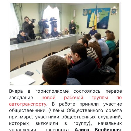
Вчера в горисполкоме состоялось первое
заседание
новой рабочей группы по
автотранспорту
. В работе приняли участие
общественники (члены Общественного совета
при мэре, участники общественных слушаний,
которых включили в группу), начальник
управления транспорта
Алиса Вербицкая
,