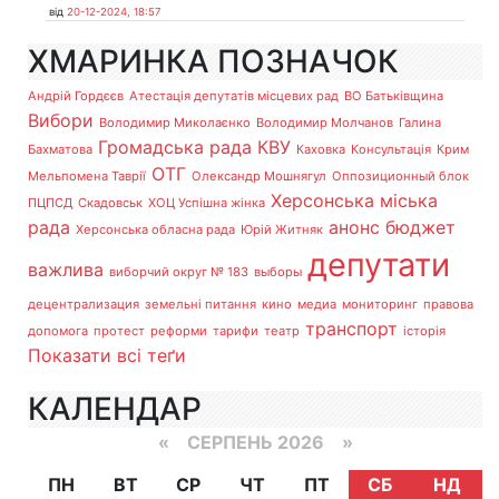
від
20-12-2024, 18:57
ХМАРИНКА ПОЗНАЧОК
Андрій Гордєєв
Атестація депутатів місцевих рад
ВО Батьківщина
Вибори
Володимир Миколаєнко
Володимир Молчанов
Галина
Громадська рада
КВУ
Бахматова
Каховка
Консультація
Крим
ОТГ
Мельпомена Таврії
Олександр Мошнягул
Оппозиционный блок
Херсонська міська
ПЦПСД
Скадовськ
ХОЦ Успішна жінка
рада
анонс
бюджет
Херсонська обласна рада
Юрій Житняк
депутати
важлива
виборчий округ № 183
выборы
децентрализация
земельні питання
кино
медиа
мониторинг
правова
транспорт
допомога
протест
реформи
тарифи
театр
історія
Показати всі теґи
КАЛЕНДАР
«
СЕРПЕНЬ 2026 »
ПН
ВТ
СР
ЧТ
ПТ
СБ
НД