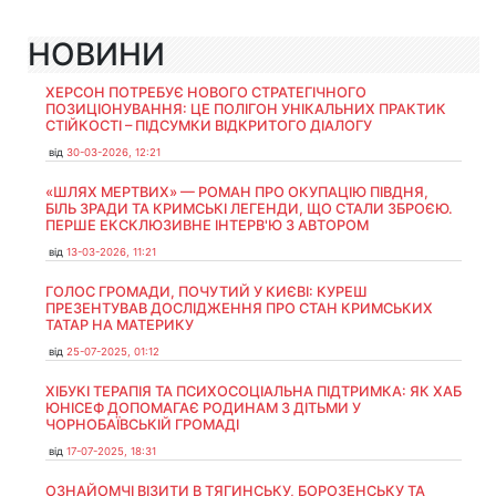
НОВИНИ
ХЕРСОН ПОТРЕБУЄ НОВОГО СТРАТЕГІЧНОГО
ПОЗИЦІОНУВАННЯ: ЦЕ ПОЛІГОН УНІКАЛЬНИХ ПРАКТИК
СТІЙКОСТІ – ПІДСУМКИ ВІДКРИТОГО ДІАЛОГУ
від
30-03-2026, 12:21
«ШЛЯХ МЕРТВИХ» — РОМАН ПРО ОКУПАЦІЮ ПІВДНЯ,
БІЛЬ ЗРАДИ ТА КРИМСЬКІ ЛЕГЕНДИ, ЩО СТАЛИ ЗБРОЄЮ.
ПЕРШЕ ЕКСКЛЮЗИВНЕ ІНТЕРВ'Ю З АВТОРОМ
від
13-03-2026, 11:21
ГОЛОС ГРОМАДИ, ПОЧУТИЙ У КИЄВІ: КУРЕШ
ПРЕЗЕНТУВАВ ДОСЛІДЖЕННЯ ПРО СТАН КРИМСЬКИХ
ТАТАР НА МАТЕРИКУ
від
25-07-2025, 01:12
ХІБУКІ ТЕРАПІЯ ТА ПСИХОСОЦІАЛЬНА ПІДТРИМКА: ЯК ХАБ
ЮНІСЕФ ДОПОМАГАЄ РОДИНАМ З ДІТЬМИ У
ЧОРНОБАЇВСЬКІЙ ГРОМАДІ
від
17-07-2025, 18:31
ОЗНАЙОМЧІ ВІЗИТИ В ТЯГИНСЬКУ, БОРОЗЕНСЬКУ ТА