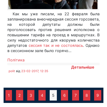
Как мы уже писали, на 22 февраля была
запланирована внеочередная сессия горсовета,
на которой депутаты должны были
проголосовать против решения исполкома о
повышении тарифа на проезд в маршрутках. В
силу недостаточного для кворума количества
депутатов
сессия так и не состоялась
. Однако
в сессионном зале было горячо…
Політика
Детальніше
polit
від
23-02-2017, 12:35
1
2
3
4
5
6
7
8
9