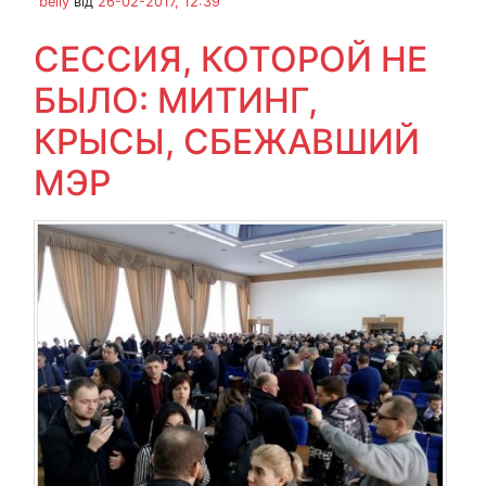
beliy
від
26-02-2017, 12:39
СЕССИЯ, КОТОРОЙ НЕ
БЫЛО: МИТИНГ,
КРЫСЫ, СБЕЖАВШИЙ
МЭР