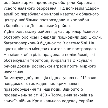
російська армія продовжує обстріли Херсона з
усього наявного озброєння. Під вогневим ударом
армії рф перебували житлові квартали обласного
центру, найбільше постраждали мікрорайон
«Корабел» та Дніпровський район.
У Дніпровському районі під час артилерійського
обстрілу російські снаряди пошкодили дах школи,
багатоповерховий будинок та 3 автомобілі. На
щастя, ніхто з місцевих жителів не постраждав.
На місцях обстрілів працювали поліцейські, які
обстежували території, збирали та фіксували
речові докази російської агресії проти мирного
населення.
За минулу добу поліція відреагувала на 112 заяв і
повідомлень громадян про кримінальні
правопорушення та інші події. Відкрито 5
проваджень за ст. 438 «Порушення законів та
звичаїв війни» Кримінального кодексу України.