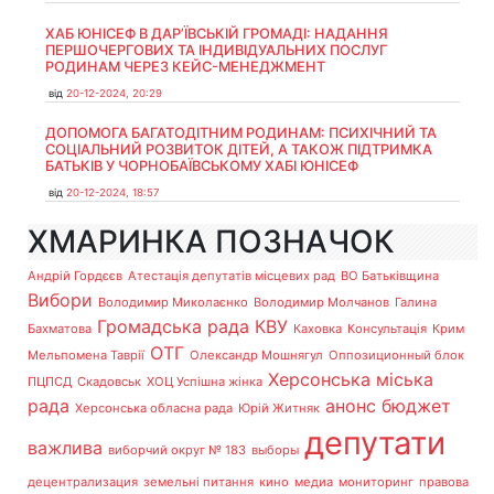
ХАБ ЮНІСЕФ В ДАР’ЇВСЬКІЙ ГРОМАДІ: НАДАННЯ
ПЕРШОЧЕРГОВИХ ТА ІНДИВІДУАЛЬНИХ ПОСЛУГ
РОДИНАМ ЧЕРЕЗ КЕЙС-МЕНЕДЖМЕНТ
від
20-12-2024, 20:29
ДОПОМОГА БАГАТОДІТНИМ РОДИНАМ: ПСИХІЧНИЙ ТА
СОЦІАЛЬНИЙ РОЗВИТОК ДІТЕЙ, А ТАКОЖ ПІДТРИМКА
БАТЬКІВ У ЧОРНОБАЇВСЬКОМУ ХАБІ ЮНІСЕФ
від
20-12-2024, 18:57
ХМАРИНКА ПОЗНАЧОК
Андрій Гордєєв
Атестація депутатів місцевих рад
ВО Батьківщина
Вибори
Володимир Миколаєнко
Володимир Молчанов
Галина
Громадська рада
КВУ
Бахматова
Каховка
Консультація
Крим
ОТГ
Мельпомена Таврії
Олександр Мошнягул
Оппозиционный блок
Херсонська міська
ПЦПСД
Скадовськ
ХОЦ Успішна жінка
рада
анонс
бюджет
Херсонська обласна рада
Юрій Житняк
депутати
важлива
виборчий округ № 183
выборы
децентрализация
земельні питання
кино
медиа
мониторинг
правова