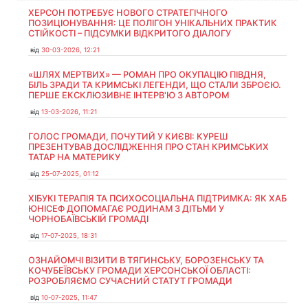
ХЕРСОН ПОТРЕБУЄ НОВОГО СТРАТЕГІЧНОГО
ПОЗИЦІОНУВАННЯ: ЦЕ ПОЛІГОН УНІКАЛЬНИХ ПРАКТИК
СТІЙКОСТІ – ПІДСУМКИ ВІДКРИТОГО ДІАЛОГУ
від
30-03-2026, 12:21
«ШЛЯХ МЕРТВИХ» — РОМАН ПРО ОКУПАЦІЮ ПІВДНЯ,
БІЛЬ ЗРАДИ ТА КРИМСЬКІ ЛЕГЕНДИ, ЩО СТАЛИ ЗБРОЄЮ.
ПЕРШЕ ЕКСКЛЮЗИВНЕ ІНТЕРВ'Ю З АВТОРОМ
від
13-03-2026, 11:21
ГОЛОС ГРОМАДИ, ПОЧУТИЙ У КИЄВІ: КУРЕШ
ПРЕЗЕНТУВАВ ДОСЛІДЖЕННЯ ПРО СТАН КРИМСЬКИХ
ТАТАР НА МАТЕРИКУ
від
25-07-2025, 01:12
ХІБУКІ ТЕРАПІЯ ТА ПСИХОСОЦІАЛЬНА ПІДТРИМКА: ЯК ХАБ
ЮНІСЕФ ДОПОМАГАЄ РОДИНАМ З ДІТЬМИ У
ЧОРНОБАЇВСЬКІЙ ГРОМАДІ
від
17-07-2025, 18:31
ОЗНАЙОМЧІ ВІЗИТИ В ТЯГИНСЬКУ, БОРОЗЕНСЬКУ ТА
КОЧУБЕЇВСЬКУ ГРОМАДИ ХЕРСОНСЬКОЇ ОБЛАСТІ:
РОЗРОБЛЯЄМО СУЧАСНИЙ СТАТУТ ГРОМАДИ
від
10-07-2025, 11:47