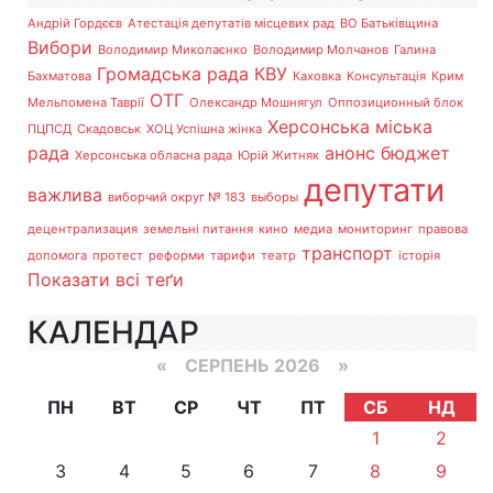
Андрій Гордєєв
Атестація депутатів місцевих рад
ВО Батьківщина
Вибори
Володимир Миколаєнко
Володимир Молчанов
Галина
Громадська рада
КВУ
Бахматова
Каховка
Консультація
Крим
ОТГ
Мельпомена Таврії
Олександр Мошнягул
Оппозиционный блок
Херсонська міська
ПЦПСД
Скадовськ
ХОЦ Успішна жінка
рада
анонс
бюджет
Херсонська обласна рада
Юрій Житняк
депутати
важлива
виборчий округ № 183
выборы
децентрализация
земельні питання
кино
медиа
мониторинг
правова
транспорт
допомога
протест
реформи
тарифи
театр
історія
Показати всі теґи
КАЛЕНДАР
«
СЕРПЕНЬ 2026 »
ПН
ВТ
СР
ЧТ
ПТ
СБ
НД
1
2
3
4
5
6
7
8
9