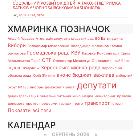
СОЦІАЛЬНИЙ РОЗВИТОК ДІТЕЙ, А ТАКОЖ ПІДТРИМКА
БАТЬКІВ У ЧОРНОБАЇВСЬКОМУ ХАБІ ЮНІСЕФ
від
20-12-2024, 18:57
ХМАРИНКА ПОЗНАЧОК
Андрій Гордєєв
Атестація депутатів місцевих рад
ВО Батьківщина
Вибори
Володимир Миколаєнко
Володимир Молчанов
Галина
Громадська рада
КВУ
Бахматова
Каховка
Консультація
Крим
ОТГ
Мельпомена Таврії
Олександр Мошнягул
Оппозиционный блок
Херсонська міська рада
ПЦПСД
Скадовськ
Херсонська
анонс
бюджет
важлива
обласна рада
Юрій Житняк
виборчий
депутати
округ № 183
выборы
демократія участі
децентрализация
земельні питання
кино
медиа
мониторинг
правова
транспорт
допомога
протест
реформи
тарифи
театр
історія
Показати всі теґи
КАЛЕНДАР
«
СЕРПЕНЬ 2026 »