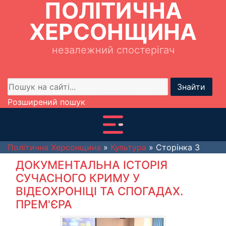
ПОЛІТИЧНА
ХЕРСОНЩИНА
незалежний спостерігач
Знайти
Розширений пошук
Політична Херсонщина
»
Культура
» Сторінка 3
ДОКУМЕНТАЛЬНА ІСТОРІЯ
СУЧАСНОГО КРИМУ У
ВІДЕОХРОНІЦІ ТА СПОГАДАХ.
ПРЕМ'ЄРА