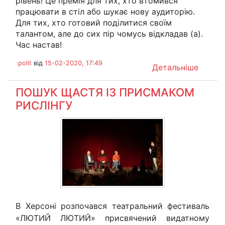
рівень! Це премія для тих, хто втомився
працювати в стіл або шукає нову аудиторію.
Для тих, хто готовий поділитися своїм
талантом, але до сих пір чомусь відкладав (а).
Час настав!
polit
від
15-02-2020, 17:49
Детальніше
ПОШУК ЩАСТЯ ІЗ ПРИСМАКОМ
РИСЛІНГУ
В Херсоні розпочався театральний фестиваль
«ЛЮТИЙ ЛЮТИЙ» присвячений видатному