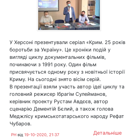
У Херсоні презентували серіал «Крим. 25 років
боротьби за Україну». Це хроніки подій у
вигляді циклу документальних фільмів,
починаючи з 1991 року. Один фільм
присвячується одному року з новітньої історії
Криму. На сьогодні знято вісім серій.
В презентації взяли участь автор ідеї циклу та
головний режисер Ібрагім Сулейманов,
керівник проекту Рустам Авдєєв, автор
сценарію Дементій Бєлий, а також голова
Меджлісу кримськотатарського народу Рефат
Чубаров.
Детальніше
PH
від
19-10-2020, 21:37