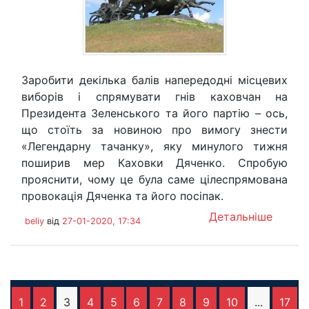
Заробити декілька балів напередодні місцевих
виборів і спрямувати гнів каховчан на
Президента Зеленського та його партію – ось,
що стоїть за новиною про вимогу знести
«Легендарну тачанку», яку минулого тижня
поширив мер Каховки Дяченко. Спробую
прояснити, чому це була саме цілеспрямована
провокація Дяченка та його посіпак.
Детальніше
beliy
від
27-01-2020, 17:34
1
2
3
4
5
6
7
8
9
10
...
17