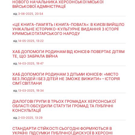
НОВОГО НАЧАЛЬНИКА ХЕРСОНСЬКОЇ МІСЬКОЇ
ВІЙСЬКОВОЇ АДМІНІСТРАЦІЇ
від
3-06-2025, 20:54
«ЦЕ КНИГА-ПАМ’ЯТЬ І КНИГА-ПОВАГА»: В КИЄВІ ВИЙШЛО
УНІКАЛЬНЕ ІСТОРИКО-КУЛЬТУРНЕ ВИДАННЯ З ІСТОРІЇ
КРИМСЬКОТАТАРСЬКОГО НАРОДУ
від
14-05-2025, 13:22
ХАБ ДОПОМОГИ РОДИНАМ ВІД ЮНІСЕФ ПОВЕРТАЄ ДІТЯМ
ТЕ, ЩО ЗАБРАЛА ВІЙНА
від
14-03-2025, 19:47
ХАБ ДОПОМОГИ РОДИНАМ З ДІТЬМИ ЮНІСЕФ: «МІСТО
БЕЗ ЛЮДЕЙ І БЕЗ ДІТЕЙ НЕ ЗМОЖЕ ВИЖИТИ» – ІСТОРІЯ
СІМʼЇ СВІТЛАНИ
від
13-03-2025, 19:34
ДІАЛОГОВІ ГРУПИ В ТРЬОХ ГРОМАДАХ ХЕРСОНСЬКОЇ
ОБЛАСТІ ОБСУДИЛИ СТАТУТИ ГРОМАД ТА ПУБЛІЧНІ
КОНСУЛЬТАЦІЇ
від
2-03-2025, 13:29
СТАНДАРТИ СТІЙКОСТІ СЬОГОДНІ ФОРМУЮТЬСЯ В
УКРАЇНІ: ПІДСУМКИ ПУБЛІЧНОЇ ДИСКУСІЇ В ХЕРСОНІ