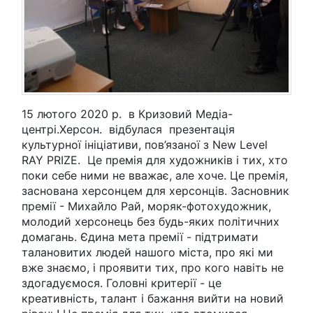
15 лютого 2020 р. в Кризовий Медіа-
центрі.Херсон. відбулася презентація
культурної ініціативи, пов’язаної з New Level
RAY PRIZE. Це премія для художників і тих, хто
поки себе ними не вважає, але хоче. Це премія,
заснована херсонцем для херсонців. Засновник
премії - Михайло Рай, моряк-фотохудожник,
молодий херсонець без будь-яких політичних
домагань. Єдина мета премії - підтримати
талановитих людей нашого міста, про які ми
вже знаємо, і проявити тих, про кого навіть не
здогадуємося. Головні критерії - це
креативність, талант і бажання вийти на новий