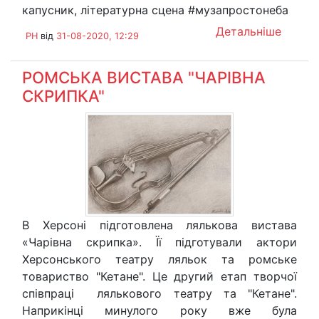
капусник, літературна сцена #музапростонеба
Детальніше
PH
від
31-08-2020, 12:29
РОМСЬКА ВИСТАВА "ЧАРІВНА
СКРИПКА"
В Херсоні підготовлена лялькова вистава
«Чарівна скрипка». Її підготували актори
Херсонського театру ляльок та ромське
товариство "Кетане". Це другий етап творчої
співпраці лялькового театру та "Кетане".
Наприкінці минулого року вже була