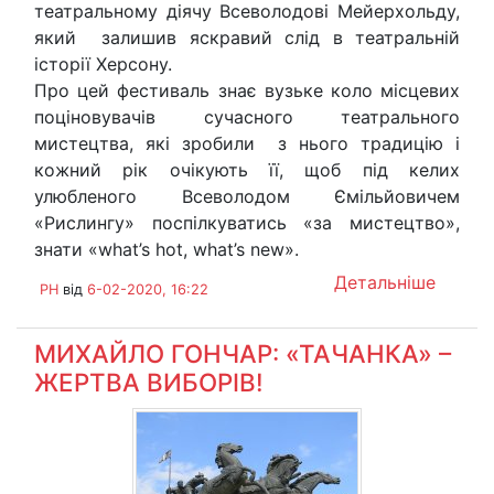
театральному діячу Всеволодові Мейерхольду,
який залишив яскравий слід в театральній
історії Херсону.
Про цей фестиваль знає вузьке коло місцевих
поціновувачів сучасного театрального
мистецтва, які зробили з нього традицію і
кожний рік очікують її, щоб під келих
улюбленого Всеволодом Ємільйовичем
«Рислингу» поспілкуватись «за мистецтво»,
знати «what’s hot, what’s new».
Детальніше
PH
від
6-02-2020, 16:22
МИХАЙЛО ГОНЧАР: «ТАЧАНКА» –
ЖЕРТВА ВИБОРІВ!