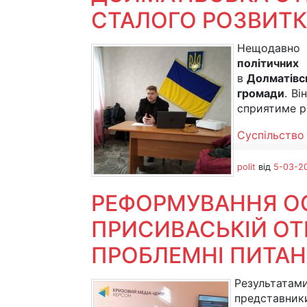
СТАЛОГО РОЗВИТК
Нещодав
політичних
в
Долматівс
громади
. В
сприятиме ро
Суспільство
polit
від
5-03-20
РЕФОРМУВАННЯ ОС
ПРИСИВАСЬКІЙ ОТГ
ПРОБЛЕМНІ ПИТА
Результатам
представник