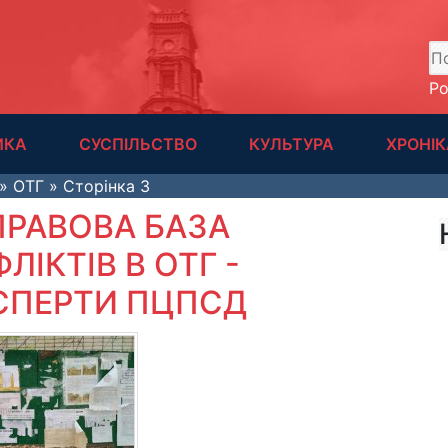
А
Р
ИКА
СУСПІЛЬСТВО
КУЛЬТУРА
ХРОНІК
» ОТГ » Сторінка 3
РАВОВА БАЗА
ІКТІВ В ОТГ -
СПЕРТИ ПЦПСД