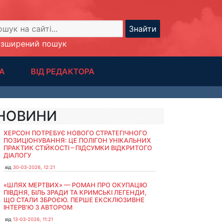
Знайти
озширений пошук
А
ВІД РЕДАКТОРА
НОВИНИ
ХЕРСОН ПОТРЕБУЄ НОВОГО СТРАТЕГІЧНОГО
ПОЗИЦІОНУВАННЯ: ЦЕ ПОЛІГОН УНІКАЛЬНИХ
ПРАКТИК СТІЙКОСТІ – ПІДСУМКИ ВІДКРИТОГО
ДІАЛОГУ
від
30-03-2026, 12:21
«ШЛЯХ МЕРТВИХ» — РОМАН ПРО ОКУПАЦІЮ
ПІВДНЯ, БІЛЬ ЗРАДИ ТА КРИМСЬКІ ЛЕГЕНДИ,
ЩО СТАЛИ ЗБРОЄЮ. ПЕРШЕ ЕКСКЛЮЗИВНЕ
ІНТЕРВ'Ю З АВТОРОМ
від
13-03-2026, 11:21