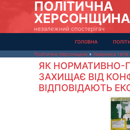
ПОЛІТИЧНА
ХЕРСОНЩИН
незалежний спостерігач
ГОЛОВНА
ПОЛІТ
Політична Херсонщина
»
Хмаринка теґів
ЯК НОРМАТИВНО-П
ЗАХИЩАЄ ВІД КОНФЛ
ВІДПОВІДАЮТЬ ЕК