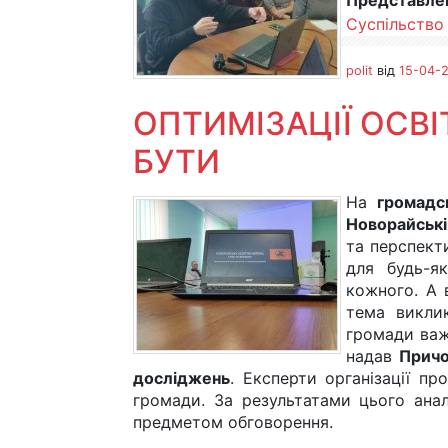
Представлен
Суспільство
polit
від
15-04-2
ОПТИМІЗАЦІЇ ОСВ
БУТИ
На
громадс
Новорайські
та перспекти
для будь-я
кожного. А 
тема викли
громади важ
надав
Причо
досліджень
. Експерти організації пр
громади. За результатами цього аналі
предметом обговорення.