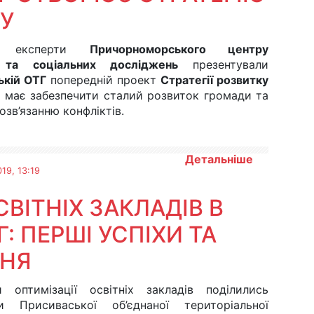
У
но експерти
Причорноморського центру
 та соціальних досліджень
презентували
ькій ОТГ
попередній проект
Стратегії розвитку
ін має забезпечити сталий розвиток громади та
зв’язанню конфліктів.
Детальніше
19, 13:19
ВІТНІХ ЗАКЛАДІВ В
: ПЕРШІ УСПІХИ ТА
ННЯ
и оптимізації освітніх закладів поділились
и Присиваської об’єднаної територіальної