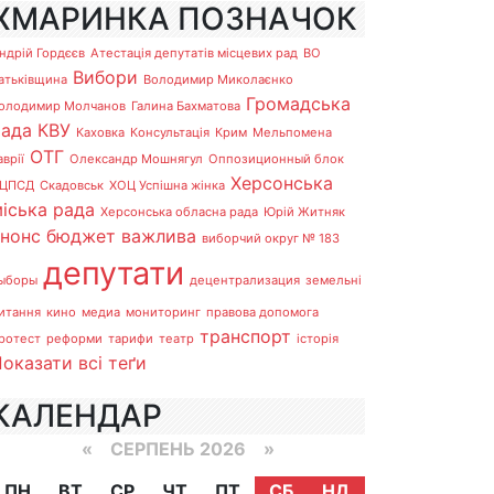
ХМАРИНКА ПОЗНАЧОК
ндрій Гордєєв
Атестація депутатів місцевих рад
ВО
Вибори
атьківщина
Володимир Миколаєнко
Громадська
олодимир Молчанов
Галина Бахматова
рада
КВУ
Каховка
Консультація
Крим
Мельпомена
ОТГ
аврії
Олександр Мошнягул
Оппозиционный блок
Херсонська
ЦПСД
Скадовськ
ХОЦ Успішна жінка
іська рада
Херсонська обласна рада
Юрій Житняк
анонс
бюджет
важлива
виборчий округ № 183
депутати
ыборы
децентрализация
земельні
итання
кино
медиа
мониторинг
правова допомога
транспорт
ротест
реформи
тарифи
театр
історія
оказати всі теґи
КАЛЕНДАР
«
СЕРПЕНЬ 2026 »
ПН
ВТ
СР
ЧТ
ПТ
СБ
НД