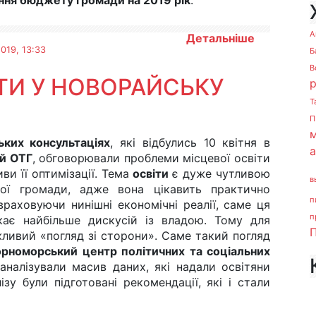
ня бюджету громади на 2019 рік
.
А
Детальніше
019, 13:33
Б
В
ІТИ У НОВОРАЙСЬКУ
Т
П
м
ьких консультаціях
, які відбулись 10 квітня в
й ОТГ
, обговорювали проблеми місцевої освіти
ви її оптимізації. Тема
освіти
є дуже чутливою
в
кої громади, адже вона цікавить практично
п
враховуючи нинішні економічні реалії, саме ця
п
кає найбільше дискусій із владою. Тому для
П
ливий «погляд зі сторони». Саме такий погляд
рноморський центр політичних та соціальних
оаналізували масив даних, які надали освітяни
зу були підготовані рекомендації, які і стали