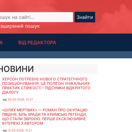
Знайти
озширений пошук
А
ВІД РЕДАКТОРА
НОВИНИ
ХЕРСОН ПОТРЕБУЄ НОВОГО СТРАТЕГІЧНОГО
ПОЗИЦІОНУВАННЯ: ЦЕ ПОЛІГОН УНІКАЛЬНИХ
ПРАКТИК СТІЙКОСТІ – ПІДСУМКИ ВІДКРИТОГО
ДІАЛОГУ
від
30-03-2026, 12:21
«ШЛЯХ МЕРТВИХ» — РОМАН ПРО ОКУПАЦІЮ
ПІВДНЯ, БІЛЬ ЗРАДИ ТА КРИМСЬКІ ЛЕГЕНДИ,
ЩО СТАЛИ ЗБРОЄЮ. ПЕРШЕ ЕКСКЛЮЗИВНЕ
ІНТЕРВ'Ю З АВТОРОМ
від
13-03-2026, 11:21