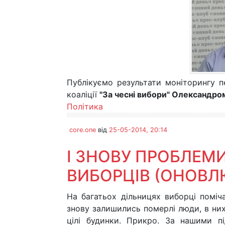
Публікуємо результати моніторингу пе
коаліції
"За чесні вибори" Олександр
Політика
core.one
від
25-05-2014, 20:14
І ЗНОВУ ПРОБЛЕМ
ВИБОРЦІВ (ОНОВЛ
На багатьох дільницях виборці поміч
знову залишились померлі люди, в них 
цілі будинки. Прикро. За нашими п