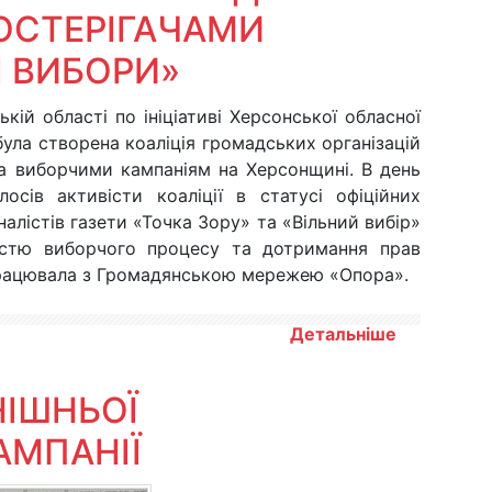
ОСТЕРІГАЧАМИ
І ВИБОРИ»
ій області по ініціативі Херсонської обласної
 була створена коаліція громадських організацій
за виборчими кампаніям на Херсонщині. В день
осів активісти коаліції в статусі офіційних
алістів газети «Точка Зору» та «Вільний вибір»
тістю виборчого процесу та дотримання прав
впрацювала з Громадянською мережею «Опора».
Детальніше
ІШНЬОЇ
АМПАНІЇ