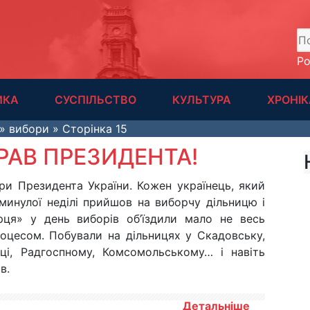
А
Р
ИКА
СУСПІЛЬСТВО
КУЛЬТУРА
ХРОНІК
» вибори » Сторінка 15
РАВ ПРЕЗИДЕНТА!
ри Президента України. Кожен українець, який
минулої неділі прийшов на виборчу дільницю і
рця» у день виборів об’їздили мало не весь
оцесом. Побували на дільницях у Скадовську,
нці, Радгоспному, Комсомольському… і навіть
в.
Детальніше