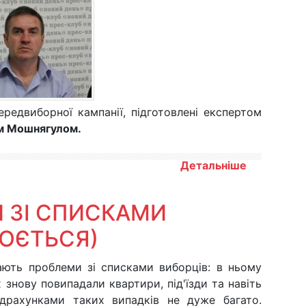
редвиборної кампанії, підготовлені експертом
ом Мошнягулом.
Детальніше
И ЗІ СПИСКАМИ
ЮЄТЬСЯ)
ають проблеми зі списками виборців: в ньому
знову повипадали квартири, під'їзди та навіть
ідрахунками таких випадків не дуже багато.