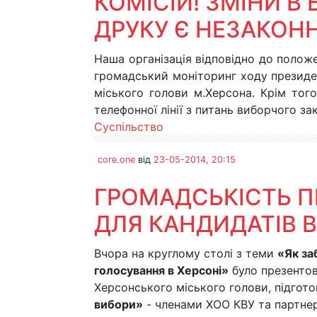
КОМІСІЙ! ЗМІНИ В 
ДРУКУ Є НЕЗАКОН
Наша організація відповідно до полож
громадський моніторинг ходу президент
міського голови м.Херсона. Крім тог
телефонної лінії з питань виборчого за
Суспільство
core.one
від
23-05-2014, 20:15
ГРОМАДСЬКІСТЬ П
ДЛЯ КАНДИДАТІВ 
Вчора на круглому столі з теми
«Як за
голосування в Херсоні»
було презентов
Херсонського міського голови, підгот
вибори»
- членами ХОО КВУ та партнер