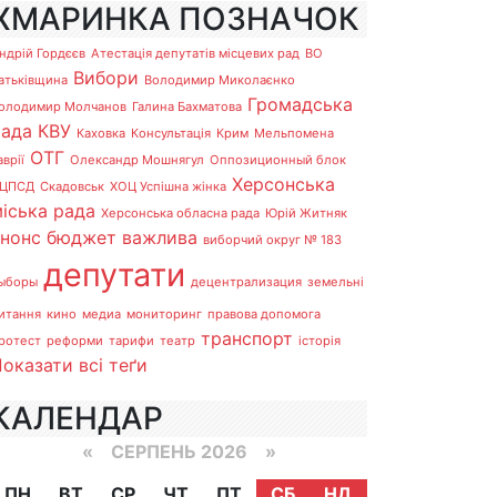
ХМАРИНКА ПОЗНАЧОК
ндрій Гордєєв
Атестація депутатів місцевих рад
ВО
Вибори
атьківщина
Володимир Миколаєнко
Громадська
олодимир Молчанов
Галина Бахматова
рада
КВУ
Каховка
Консультація
Крим
Мельпомена
ОТГ
аврії
Олександр Мошнягул
Оппозиционный блок
Херсонська
ЦПСД
Скадовськ
ХОЦ Успішна жінка
іська рада
Херсонська обласна рада
Юрій Житняк
анонс
бюджет
важлива
виборчий округ № 183
депутати
ыборы
децентрализация
земельні
итання
кино
медиа
мониторинг
правова допомога
транспорт
ротест
реформи
тарифи
театр
історія
оказати всі теґи
КАЛЕНДАР
«
СЕРПЕНЬ 2026 »
ПН
ВТ
СР
ЧТ
ПТ
СБ
НД