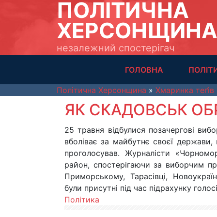
ПОЛІТИЧНА
ХЕРСОНЩИН
незалежний спостерігач
ГОЛОВНА
ПОЛІТ
Політична Херсонщина
»
Хмаринка теґів
ЯК СКАДОВСЬК ОБ
25 травня відбулися позачергові вибо
вболіває за майбутнє своєї держави, 
проголосував. Журналісти «Чорномо
район, спостерігаючи за виборчим пр
Приморському, Тарасівці, Новоукраї
були присутні під час підрахунку голосі
Політика