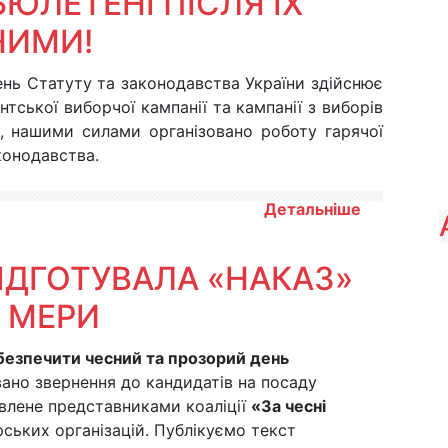
БЮЛЕТЕНІ ПІСЛЯ ЇХ
НИМИ!
ень Статуту та законодавства України здійснює
ської виборчої кампанії та кампанії з виборів
о, нашими силами організовано роботу гарячої
конодавства.
Детальніше
ІДГОТУВАЛА «НАКАЗ»
В МЕРИ
безпечити чесний та прозорий день
ано звернення до кандидатів на посаду
овлене представниками коаліції
«За чесні
ських організацій. Публікуємо текст