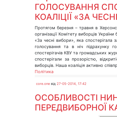
ГОЛОСУВАННЯ СП
КОАЛІЦІЇ «ЗА ЧЕСН
Протягом березня – травня в Херсонськ
організації Комітету виборців України
«За чесні вибори», яка спостерігала 
голосування та в ніч підрахунку гол
спостерігачів КВУ та громадських журн
спостерігали за прозорістю, відкри
виборців. Наша коаліція активно спі
Політика
core.one
від
27-05-2014, 17:42
ОСОБЛИВОСТІ НИН
ПЕРЕДВИБОРНОЇ К