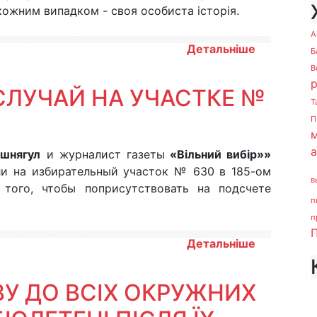
 кожним випадком - своя особиста історія.
А
Детальніше
Б
В
ЛУЧАЙ НА УЧАСТКЕ №
Т
П
м
шнягул
и журналист газеты
«Вільний вибір»»
и на избирательный участок № 630 в 185-ом
в
 того, чтобы поприсутствовать на подсчете
п
п
П
Детальніше
ВУ ДО ВСІХ ОКРУЖНИХ