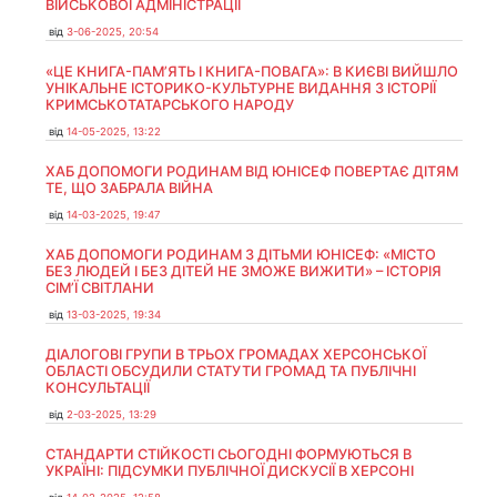
ВІЙСЬКОВОЇ АДМІНІСТРАЦІЇ
від
3-06-2025, 20:54
«ЦЕ КНИГА-ПАМ’ЯТЬ І КНИГА-ПОВАГА»: В КИЄВІ ВИЙШЛО
УНІКАЛЬНЕ ІСТОРИКО-КУЛЬТУРНЕ ВИДАННЯ З ІСТОРІЇ
КРИМСЬКОТАТАРСЬКОГО НАРОДУ
від
14-05-2025, 13:22
ХАБ ДОПОМОГИ РОДИНАМ ВІД ЮНІСЕФ ПОВЕРТАЄ ДІТЯМ
ТЕ, ЩО ЗАБРАЛА ВІЙНА
від
14-03-2025, 19:47
ХАБ ДОПОМОГИ РОДИНАМ З ДІТЬМИ ЮНІСЕФ: «МІСТО
БЕЗ ЛЮДЕЙ І БЕЗ ДІТЕЙ НЕ ЗМОЖЕ ВИЖИТИ» – ІСТОРІЯ
СІМʼЇ СВІТЛАНИ
від
13-03-2025, 19:34
ДІАЛОГОВІ ГРУПИ В ТРЬОХ ГРОМАДАХ ХЕРСОНСЬКОЇ
ОБЛАСТІ ОБСУДИЛИ СТАТУТИ ГРОМАД ТА ПУБЛІЧНІ
КОНСУЛЬТАЦІЇ
від
2-03-2025, 13:29
СТАНДАРТИ СТІЙКОСТІ СЬОГОДНІ ФОРМУЮТЬСЯ В
УКРАЇНІ: ПІДСУМКИ ПУБЛІЧНОЇ ДИСКУСІЇ В ХЕРСОНІ