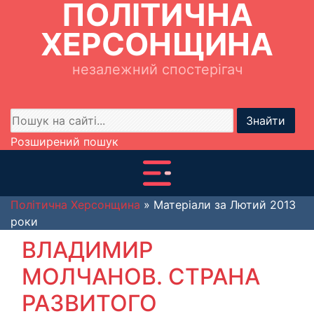
ПОЛІТИЧНА
ХЕРСОНЩИНА
незалежний спостерігач
Знайти
Розширений пошук
Політична Херсонщина
» Матеріали за Лютий 2013
роки
ВЛАДИМИР
МОЛЧАНОВ. СТРАНА
РАЗВИТОГО