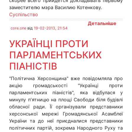
скорее всего прийдется докладывать первому
заместителю мэра Василию Котенкову.
Суспільство
Детальніше
core.one
від
19-02-2013, 21:54
УКРАЇНЦІ ПРОТИ
ПАРЛАМЕНТСЬКИХ
ПІАНІСТІВ
"Політична Херсонщина" вже повідомляла про
акцію громадськості "Українці проти
парламентських піаністів", яка відбулася у
минулу п'ятницю на площі Свободи біля будівлі
обласної ради. Її організували представники
херсонської мережі Громадянської Асамблеї
України та до неї приєдналися представники
політичних партій, зокрема Народного Руху та