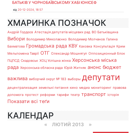
БАТЬКІВ У ЧОРНОБАЇВСЬКОМУ ХАБІ ЮНІСЕФ
від
20-12-2024, 18:57
ХМАРИНКА ПОЗНАЧОК
Андрій Гордєєв
Атестація депутатів місцевих рад
ВО Батьківщина
Вибори
Володимир Миколаєнко
Володимир Молчанов
Галина
Громадська рада
КВУ
Бахматова
Каховка
Консультація
Крим
ОТГ
Мельпомена Таврії
Олександр Мошнягул
Оппозиционный блок
Херсонська міська
ПЦПСД
Скадовськ
ХОЦ Успішна жінка
рада
анонс
бюджет
Херсонська обласна рада
Юрій Житняк
депутати
важлива
виборчий округ № 183
выборы
децентрализация
земельні питання
кино
медиа
мониторинг
правова
транспорт
допомога
протест
реформи
тарифи
театр
історія
Показати всі теґи
КАЛЕНДАР
«
ЛЮТИЙ 2013
»