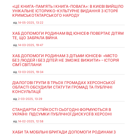
«ЦЕ КНИГА-ПАМ’ЯТЬ І КНИГА-ПОВАГА»: В КИЄВІ ВИЙШЛО
УНІКАЛЬНЕ ІСТОРИКО-КУЛЬТУРНЕ ВИДАННЯ З ІСТОРІЇ
КРИМСЬКОТАТАРСЬКОГО НАРОДУ
від
14-05-2025, 13:22
ХАБ ДОПОМОГИ РОДИНАМ ВІД ЮНІСЕФ ПОВЕРТАЄ ДІТЯМ
ТЕ, ЩО ЗАБРАЛА ВІЙНА
від
14-03-2025, 19:47
ХАБ ДОПОМОГИ РОДИНАМ З ДІТЬМИ ЮНІСЕФ: «МІСТО
БЕЗ ЛЮДЕЙ І БЕЗ ДІТЕЙ НЕ ЗМОЖЕ ВИЖИТИ» – ІСТОРІЯ
СІМʼЇ СВІТЛАНИ
від
13-03-2025, 19:34
ДІАЛОГОВІ ГРУПИ В ТРЬОХ ГРОМАДАХ ХЕРСОНСЬКОЇ
ОБЛАСТІ ОБСУДИЛИ СТАТУТИ ГРОМАД ТА ПУБЛІЧНІ
КОНСУЛЬТАЦІЇ
від
2-03-2025, 13:29
СТАНДАРТИ СТІЙКОСТІ СЬОГОДНІ ФОРМУЮТЬСЯ В
УКРАЇНІ: ПІДСУМКИ ПУБЛІЧНОЇ ДИСКУСІЇ В ХЕРСОНІ
від
14-02-2025, 12:58
ХАБИ ТА МОБІЛЬНІ БРИГАДИ ДОПОМОГИ РОДИНАМ З