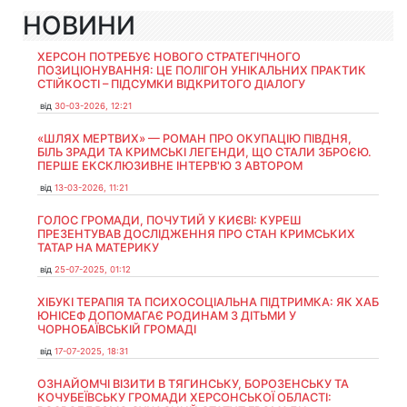
НОВИНИ
ХЕРСОН ПОТРЕБУЄ НОВОГО СТРАТЕГІЧНОГО
ПОЗИЦІОНУВАННЯ: ЦЕ ПОЛІГОН УНІКАЛЬНИХ ПРАКТИК
СТІЙКОСТІ – ПІДСУМКИ ВІДКРИТОГО ДІАЛОГУ
від
30-03-2026, 12:21
«ШЛЯХ МЕРТВИХ» — РОМАН ПРО ОКУПАЦІЮ ПІВДНЯ,
БІЛЬ ЗРАДИ ТА КРИМСЬКІ ЛЕГЕНДИ, ЩО СТАЛИ ЗБРОЄЮ.
ПЕРШЕ ЕКСКЛЮЗИВНЕ ІНТЕРВ'Ю З АВТОРОМ
від
13-03-2026, 11:21
ГОЛОС ГРОМАДИ, ПОЧУТИЙ У КИЄВІ: КУРЕШ
ПРЕЗЕНТУВАВ ДОСЛІДЖЕННЯ ПРО СТАН КРИМСЬКИХ
ТАТАР НА МАТЕРИКУ
від
25-07-2025, 01:12
ХІБУКІ ТЕРАПІЯ ТА ПСИХОСОЦІАЛЬНА ПІДТРИМКА: ЯК ХАБ
ЮНІСЕФ ДОПОМАГАЄ РОДИНАМ З ДІТЬМИ У
ЧОРНОБАЇВСЬКІЙ ГРОМАДІ
від
17-07-2025, 18:31
ОЗНАЙОМЧІ ВІЗИТИ В ТЯГИНСЬКУ, БОРОЗЕНСЬКУ ТА
КОЧУБЕЇВСЬКУ ГРОМАДИ ХЕРСОНСЬКОЇ ОБЛАСТІ: