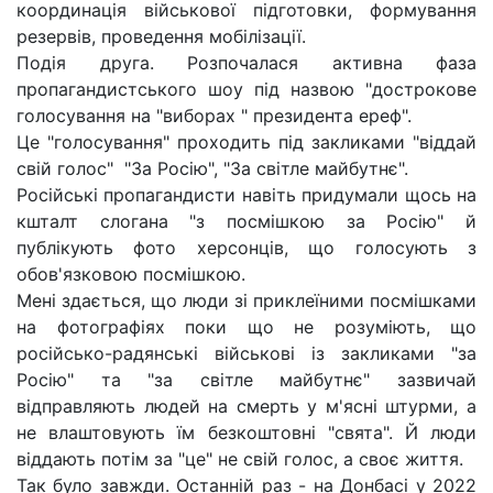
координація військової підготовки, формування
резервів, проведення мобілізації.
Подія друга. Розпочалася активна фаза
пропагандистського шоу під назвою "дострокове
голосування на "виборах " президента ереф".
Це "голосування" проходить під закликами "віддай
свій голос" "За Росію", "За світле майбутнє".
Російські пропагандисти навіть придумали щось на
кшталт слогана "з посмішкою за Росію" й
публікують фото херсонців, що голосують з
обов'язковою посмішкою.
Мені здається, що люди зі приклеїними посмішками
на фотографіях поки що не розуміють, що
російсько-радянські військові із закликами "за
Росію" та "за світле майбутнє" зазвичай
відправляють людей на смерть у м'ясні штурми, а
не влаштовують їм безкоштовні "свята". Й люди
віддають потім за "це" не свій голос, а своє життя.
Так було завжди. Останній раз - на Донбасі у 2022