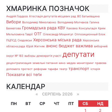
ХМАРИНКА ПОЗНАЧОК
Андрій Гордєєв
Атестація депутатів місцевих рад
ВО Батьківщина
Вибори
Володимир Миколаєнко
Володимир Молчанов
Галина
Громадська рада
КВУ
Бахматова
Каховка
Консультація
Крим
ОТГ
Мельпомена Таврії
Олександр Мошнягул
Оппозиционный блок
Херсонська міська рада
ПЦПСД
Скадовськ
Херсонська
анонс
бюджет
важлива
обласна рада
Юрій Житняк
виборчий
депутати
округ № 183
выборы
демократія участі
децентрализация
земельні питання
кино
медиа
мониторинг
правова
транспорт
допомога
протест
реформи
тарифи
театр
історія
Показати всі теґи
КАЛЕНДАР
«
СЕРПЕНЬ 2026 »
ПН
ВТ
СР
ЧТ
ПТ
СБ
НД
1
2