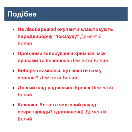
Подібне
На лівобережжі окупанти влаштовують
передвиборчу "показуху"
Дементій
Бєлий
Проблеми голосування кримчан: між
правами та безпекою
Дементій Бєлий
Виборча кампанія: що чекати нам у
вересні?
Дементій Бєлий
Довгий слід радянської брехні
Дементій
Бєлий
Каховка. Вето та черговий раунд
секретаріади? (доповнено)
Дементій
Бєлий