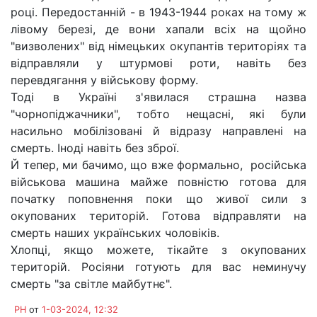
році. Передостанній - в 1943-1944 роках на тому ж
лівому березі, де вони хапали всіх на щойно
"визволених" від німецьких окупантів територіях та
відправляли у штурмові роти, навіть без
перевдягання у військову форму.
Тоді в Україні з'явилася страшна назва
"чорнопіджачники", тобто нещасні, які були
насильно мобілізовані й відразу направлені на
смерть. Іноді навіть без зброї.
Й тепер, ми бачимо, що вже формально, російська
військова машина майже повністю готова для
початку поповнення поки що живої сили з
окупованих територій. Готова відправляти на
смерть наших українських чоловіків.
Хлопці, якщо можете, тікайте з окупованих
територій. Росіяни готують для вас неминучу
смерть "за світле майбутнє".
PH
от
1-03-2024, 12:32