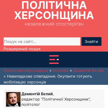
ПОЛІТИЧНА
ХЕРСОНЩИНА
незалежний спостерігач
Знайти
Розширений пошук
Політична Херсонщина
»
Колонки
»
Дементій Бєлий
» Невипадкове співпадіння. Окупанти готують
мобілізацію херсонців
Дементій Бєлий
,
редактор "Політичної Херсонщини",
політолог