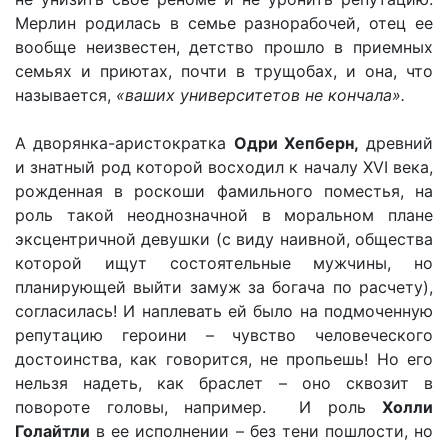
Мерлин родилась в семье разнорабочей, отец ее
вообще неизвестен, детство прошло в приемных
семьях и приютах, почти в трущобах, и она, что
называется,
«ваших университетов не кончала».
А дворянка-аристократка
Одри Хепберн,
древний
и знатный род которой восходил к началу XVI века,
рожденная в роскоши фамильного поместья, на
роль такой неоднозначной в моральном плане
эксцентричной девушки (с виду наивной, общества
которой ищут состоятельные мужчины, но
планирующей выйти замуж за богача по расчету),
согласилась! И наплевать ей было на подмоченную
репутацию героини – чувство человеческого
достоинства, как говорится, не пропьешь! Но его
нельзя надеть, как браслет – оно сквозит в
повороте головы, например. И роль
Холли
Голайтли
в ее исполнении – без тени пошлости, но