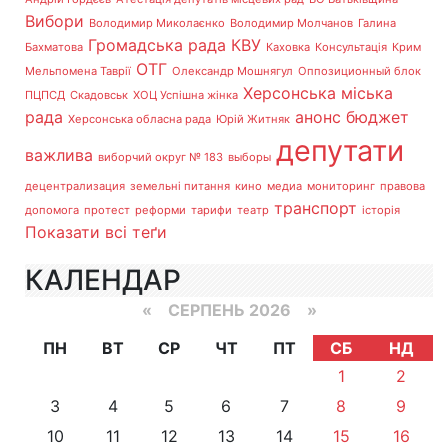
Вибори
Володимир Миколаєнко
Володимир Молчанов
Галина
Громадська рада
КВУ
Бахматова
Каховка
Консультація
Крим
ОТГ
Мельпомена Таврії
Олександр Мошнягул
Оппозиционный блок
Херсонська міська
ПЦПСД
Скадовськ
ХОЦ Успішна жінка
рада
анонс
бюджет
Херсонська обласна рада
Юрій Житняк
депутати
важлива
виборчий округ № 183
выборы
децентрализация
земельні питання
кино
медиа
мониторинг
правова
транспорт
допомога
протест
реформи
тарифи
театр
історія
Показати всі теґи
КАЛЕНДАР
«
СЕРПЕНЬ 2026 »
ПН
ВТ
СР
ЧТ
ПТ
СБ
НД
1
2
3
4
5
6
7
8
9
10
11
12
13
14
15
16