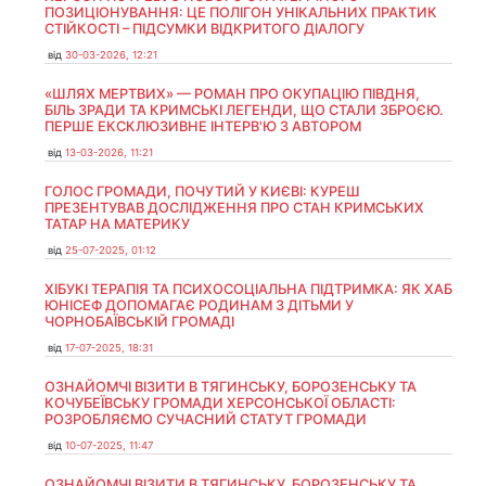
ПОЗИЦІОНУВАННЯ: ЦЕ ПОЛІГОН УНІКАЛЬНИХ ПРАКТИК
СТІЙКОСТІ – ПІДСУМКИ ВІДКРИТОГО ДІАЛОГУ
від
30-03-2026, 12:21
«ШЛЯХ МЕРТВИХ» — РОМАН ПРО ОКУПАЦІЮ ПІВДНЯ,
БІЛЬ ЗРАДИ ТА КРИМСЬКІ ЛЕГЕНДИ, ЩО СТАЛИ ЗБРОЄЮ.
ПЕРШЕ ЕКСКЛЮЗИВНЕ ІНТЕРВ'Ю З АВТОРОМ
від
13-03-2026, 11:21
ГОЛОС ГРОМАДИ, ПОЧУТИЙ У КИЄВІ: КУРЕШ
ПРЕЗЕНТУВАВ ДОСЛІДЖЕННЯ ПРО СТАН КРИМСЬКИХ
ТАТАР НА МАТЕРИКУ
від
25-07-2025, 01:12
ХІБУКІ ТЕРАПІЯ ТА ПСИХОСОЦІАЛЬНА ПІДТРИМКА: ЯК ХАБ
ЮНІСЕФ ДОПОМАГАЄ РОДИНАМ З ДІТЬМИ У
ЧОРНОБАЇВСЬКІЙ ГРОМАДІ
від
17-07-2025, 18:31
ОЗНАЙОМЧІ ВІЗИТИ В ТЯГИНСЬКУ, БОРОЗЕНСЬКУ ТА
КОЧУБЕЇВСЬКУ ГРОМАДИ ХЕРСОНСЬКОЇ ОБЛАСТІ:
РОЗРОБЛЯЄМО СУЧАСНИЙ СТАТУТ ГРОМАДИ
від
10-07-2025, 11:47
ОЗНАЙОМЧІ ВІЗИТИ В ТЯГИНСЬКУ, БОРОЗЕНСЬКУ ТА