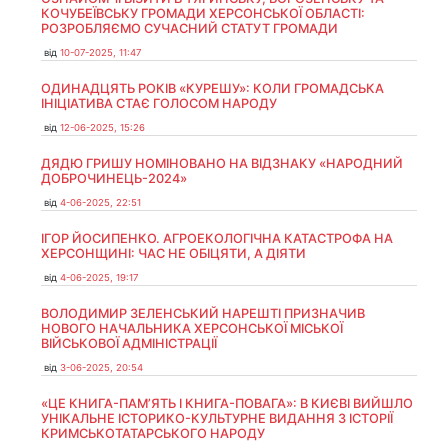
КОЧУБЕЇВСЬКУ ГРОМАДИ ХЕРСОНСЬКОЇ ОБЛАСТІ:
РОЗРОБЛЯЄМО СУЧАСНИЙ СТАТУТ ГРОМАДИ
від
10-07-2025, 11:47
ОДИНАДЦЯТЬ РОКІВ «КУРЕШУ»: КОЛИ ГРОМАДСЬКА
ІНІЦІАТИВА СТАЄ ГОЛОСОМ НАРОДУ
від
12-06-2025, 15:26
ДЯДЮ ГРИШУ НОМІНОВАНО НА ВІДЗНАКУ «НАРОДНИЙ
ДОБРОЧИНЕЦЬ-2024»
від
4-06-2025, 22:51
ІГОР ЙОСИПЕНКО. АГРОЕКОЛОГІЧНА КАТАСТРОФА НА
ХЕРСОНЩИНІ: ЧАС НЕ ОБІЦЯТИ, А ДІЯТИ
від
4-06-2025, 19:17
ВОЛОДИМИР ЗЕЛЕНСЬКИЙ НАРЕШТІ ПРИЗНАЧИВ
НОВОГО НАЧАЛЬНИКА ХЕРСОНСЬКОЇ МІСЬКОЇ
ВІЙСЬКОВОЇ АДМІНІСТРАЦІЇ
від
3-06-2025, 20:54
«ЦЕ КНИГА-ПАМ’ЯТЬ І КНИГА-ПОВАГА»: В КИЄВІ ВИЙШЛО
УНІКАЛЬНЕ ІСТОРИКО-КУЛЬТУРНЕ ВИДАННЯ З ІСТОРІЇ
КРИМСЬКОТАТАРСЬКОГО НАРОДУ