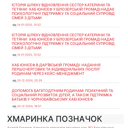
ІСТОРІЯ ШЛЯХУ ВІДНОВЛЕННЯ СЕСТЕР КАТЕРИНИ ТА
ТЕТЯНИ: ХАБ ЮНІСЕФ У БІЛОЗЕРСЬКІЙ ГРОМАДІ НАДАЄ
ПСИХОЛОГІЧНУ ПІДТРИМКУ ТА СОЦІАЛЬНИЙ СУПРОВІД
СІМЕЙ З ДІТЬМИ
від
14-01-2025, 13:52
ІСТОРІЯ ШЛЯХУ ВІДНОВЛЕННЯ СЕСТЕР КАТЕРИНИ ТА
ТЕТЯНИ: ХАБ ЮНІСЕФ У БІЛОЗЕРСЬКІЙ ГРОМАДІ НАДАЄ
ПСИХОЛОГІЧНУ ПІДТРИМКУ ТА СОЦІАЛЬНИЙ СУПРОВІД
СІМЕЙ З ДІТЬМИ
від
14-01-2025, 13:52
ХАБ ЮНІСЕФ В ДАР’ЇВСЬКІЙ ГРОМАДІ: НАДАННЯ
ПЕРШОЧЕРГОВИХ ТА ІНДИВІДУАЛЬНИХ ПОСЛУГ
РОДИНАМ ЧЕРЕЗ КЕЙС-МЕНЕДЖМЕНТ
від
20-12-2024, 20:29
ДОПОМОГА БАГАТОДІТНИМ РОДИНАМ: ПСИХІЧНИЙ ТА
СОЦІАЛЬНИЙ РОЗВИТОК ДІТЕЙ, А ТАКОЖ ПІДТРИМКА
БАТЬКІВ У ЧОРНОБАЇВСЬКОМУ ХАБІ ЮНІСЕФ
від
20-12-2024, 18:57
ХМАРИНКА ПОЗНАЧОК
Андрій Гордєєв
Атестація депутатів місцевих рад
ВО Батьківщина