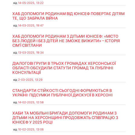
від
14-05-2025, 13:22
ХАБ ДОПОМОГИ РОДИНАМ ВІД ЮНІСЕФ ПОВЕРТАЄ ДІТЯМ
ТЕ, ЩО ЗАБРАЛА ВІЙНА
від
14-03-2025, 19:47
ХАБ ДОПОМОГИ РОДИНАМ З ДІТЬМИ ЮНІСЕФ: «МІСТО
БЕЗ ЛЮДЕЙ І БЕЗ ДІТЕЙ НЕ ЗМОЖЕ ВИЖИТИ» – ІСТОРІЯ
СІМʼЇ СВІТЛАНИ
від
13-03-2025, 19:34
ДІАЛОГОВІ ГРУПИ В ТРЬОХ ГРОМАДАХ ХЕРСОНСЬКОЇ
ОБЛАСТІ ОБСУДИЛИ СТАТУТИ ГРОМАД ТА ПУБЛІЧНІ
КОНСУЛЬТАЦІЇ
від
2-03-2025, 13:29
СТАНДАРТИ СТІЙКОСТІ СЬОГОДНІ ФОРМУЮТЬСЯ В
УКРАЇНІ: ПІДСУМКИ ПУБЛІЧНОЇ ДИСКУСІЇ В ХЕРСОНІ
від
14-02-2025, 12:58
ХАБИ ТА МОБІЛЬНІ БРИГАДИ ДОПОМОГИ РОДИНАМ З
ДІТЬМИ НА ХЕРСОНЩИНІ ПРОДОВЖАТЬ СПІВПРАЦЮ З
ЮНІСЕФ У 2025 РОЦІ
від
10-02-2025, 13:06