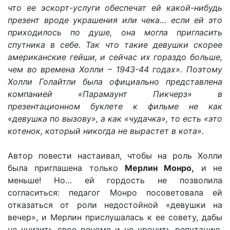
что ее эскорт-услуги обеспечат ей какой-нибудь
презент вроде украшения или чека… если ей это
приходилось по душе, она могла пригласить
спутника в себе. Так что такие девушки скорее
американские гейши, и сейчас их гораздо больше,
чем во времена Холли – 1943-44 годах». Поэтому
Холли Голайтли была официально представлена
компанией «Парамаунт Пикчерз» в
презентационном буклете к фильме не как
«девушка по вызову», а как «чудачка», то есть «это
котенок, который никогда не вырастет в кота».
Автор повести настаивал, чтобы на роль Холли
была приглашена только
Мерлин Монро,
и не
меньше! Но… ей гордость не позволила
согласиться: педагог Монро посоветовала ей
отказаться от роли недостойной «девушки на
вечер», и Мерлин прислушалась к ее совету, дабы
не унизить свое реноме и не уронить репутацию.