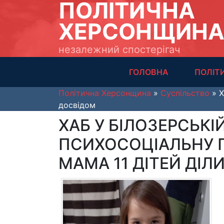
ПОЛІТИЧНА
ХЕРСОНЩИН
незалежний спостерігач
ГОЛОВНА
ПОЛІТ
Політична Херсонщина
»
Суспільство
» Х
досвідом
ХАБ У БІЛОЗЕРСЬКІ
ПСИХОСОЦІАЛЬНУ 
МАМА 11 ДІТЕЙ ДІ