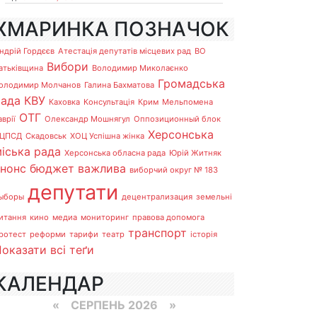
ХМАРИНКА ПОЗНАЧОК
ндрій Гордєєв
Атестація депутатів місцевих рад
ВО
Вибори
атьківщина
Володимир Миколаєнко
Громадська
олодимир Молчанов
Галина Бахматова
рада
КВУ
Каховка
Консультація
Крим
Мельпомена
ОТГ
аврії
Олександр Мошнягул
Оппозиционный блок
Херсонська
ЦПСД
Скадовськ
ХОЦ Успішна жінка
іська рада
Херсонська обласна рада
Юрій Житняк
анонс
бюджет
важлива
виборчий округ № 183
депутати
ыборы
децентрализация
земельні
итання
кино
медиа
мониторинг
правова допомога
транспорт
ротест
реформи
тарифи
театр
історія
оказати всі теґи
КАЛЕНДАР
«
СЕРПЕНЬ 2026 »