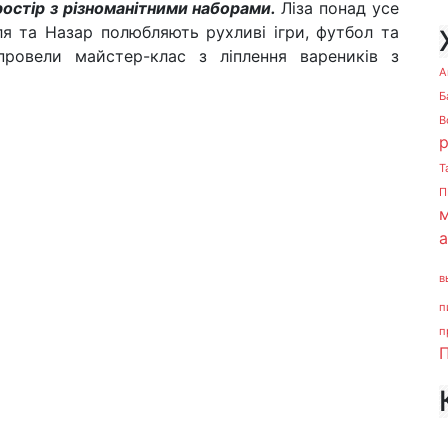
ростір з різноманітними наборами.
Ліза понад усе
ля та Назар полюбляють рухливі ігри, футбол та
провели майстер-клас з ліплення вареників з
А
Б
В
Т
П
м
в
п
п
П