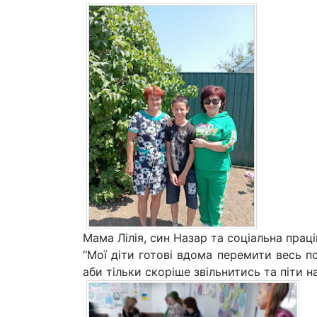
Мама Лілія, син Назар та соціальна прац
“Мої діти готові вдома перемити весь пос
аби тільки скоріше звільнитись та піти на