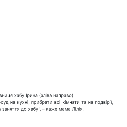
івниця хабу Ірина (зліва направо)
уд на кухні, прибрати всі кімнати та на подвірʼї,
 заняття до хабу”, – каже мама Лілія.