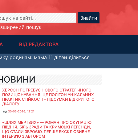
Знайти
озширений пошук
А
ВІД РЕДАКТОРА
мку родинам: мама 11 дітей ділиться
НОВИНИ
ХЕРСОН ПОТРЕБУЄ НОВОГО СТРАТЕГІЧНОГО
ПОЗИЦІОНУВАННЯ: ЦЕ ПОЛІГОН УНІКАЛЬНИХ
ПРАКТИК СТІЙКОСТІ – ПІДСУМКИ ВІДКРИТОГО
ДІАЛОГУ
від
30-03-2026, 12:21
«ШЛЯХ МЕРТВИХ» — РОМАН ПРО ОКУПАЦІЮ
ПІВДНЯ, БІЛЬ ЗРАДИ ТА КРИМСЬКІ ЛЕГЕНДИ,
ЩО СТАЛИ ЗБРОЄЮ. ПЕРШЕ ЕКСКЛЮЗИВНЕ
ІНТЕРВ'Ю З АВТОРОМ