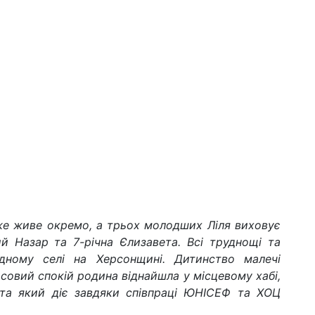
вже живе окремо, а трьох молодших Ліля виховує
ий Назар та 7-річна Єлизавета. Всі труднощі та
ідному селі на Херсонщині. Дитинство малечі
асовий спокій родина віднайшла у місцевому хабі,
 та який діє завдяки співпраці ЮНІСЕФ та ХОЦ