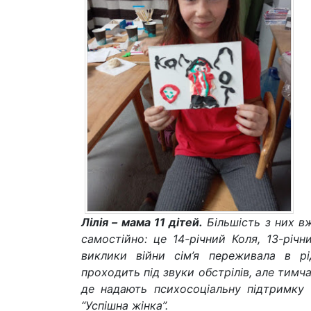
Лілія – мама 11 дітей.
Більшість з них 
самостійно: це 14-річний Коля, 13-річн
виклики війни сім’я переживала в р
проходить під звуки обстрілів, але тимч
де надають психосоціальну підтримку
“Успішна жінка”.