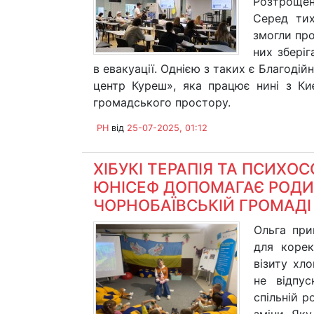
Розтрощена
Серед тих
змогли пр
них зберіг
в евакуації. Однією з таких є Благоді
центр Куреш», яка працює нині з Ки
громадського простору.
PH
від
25-07-2025, 01:12
ХІБУКІ ТЕРАПІЯ ТА ПСИХО
ЮНІСЕФ ДОПОМАГАЄ РОДИ
ЧОРНОБАЇВСЬКІЙ ГРОМАДІ
Ольга при
для корек
візиту хл
не відпу
спільній р