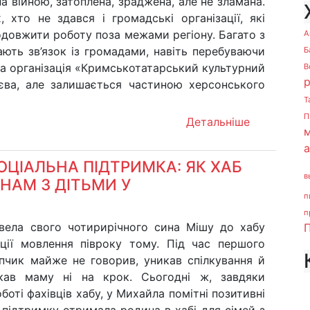
 війною, затоплена, зраджена, але не зламана.
, хто не здався і громадські організації, які
одовжити роботу поза межами регіону. Багато з
А
ають зв’язок із громадами, навіть перебуваючи
Б
йна організація «Кримськотатарський культурний
В
єва, але залишається частиною херсонського
Т
П
Детальніше
м
СОЦІАЛЬНА ПІДТРИМКА: ЯК ХАБ
в
НАМ З ДІТЬМИ У
п
п
вела свого чотирирічного сина Мішу до хабу
П
ції мовлення півроку тому. Під час першого
опчик майже не говорив, уникав спілкування й
скав маму ні на крок. Сьогодні ж, завдяки
оботі фахівців хабу, у Михайла помітні позитивні