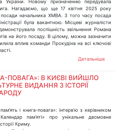
а України. Новому призначенню передувала
рига. Нагадаємо, що ще 17 квітня 2025 року
 посади начальника ХМВА. З того часу посада
іністрації була вакантною. Місцеві журналісти
 демонструвала поспішність звільнення Романа
тів на його посаду. В цілому, можна зазначити
лила вплив команди Прокудіна на всі ключові
асті.
Детальніше
ГА-ПОВАГА»: В КИЄВІ ВИЙШЛО
ТУРНЕ ВИДАННЯ З ІСТОРІЇ
АРОДУ
пам’ять і книга-повага»: інтерв’ю з керівником
Календар пам’яті» про унікальне двомовне
історії Криму.