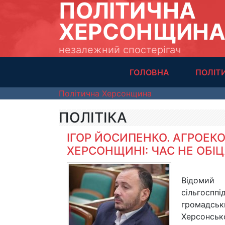
ПОЛІТИЧНА
ХЕРСОНЩИН
незалежний спостерігач
ГОЛОВНА
ПОЛІТ
Політична Херсонщина
ПОЛІТІКА
ІГОР ЙОСИПЕНКО. АГРОЕК
ХЕРСОНЩИНІ: ЧАС НЕ ОБІЦ
Відомий 
сільгоспп
громадськ
Херсонсько