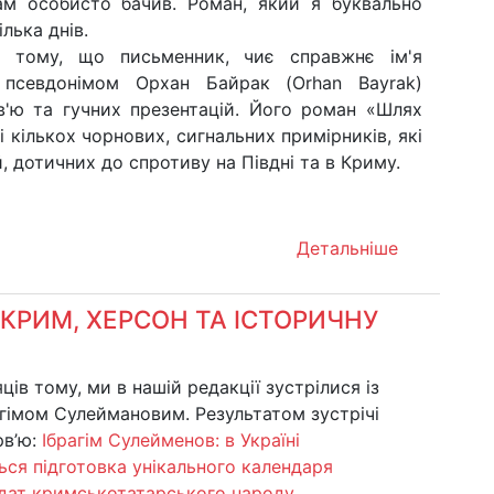
сам особисто бачив. Роман, який я буквально
ілька днів.
 в тому, що письменник, чиє справжнє ім'я
д псевдонімом Орхан Байрак (Orhan Bayrak)
рв'ю та гучних презентацій. Його роман «Шлях
і кількох чорнових, сигнальних примірників, які
 дотичних до спротиву на Півдні та в Криму.
Детальніше
 КРИМ, ХЕРСОН ТА ІСТОРИЧНУ
яців тому, ми в нашій редакції зустрілися із
гімом Сулеймановим. Результатом зустрічі
рв’ю:
Ібрагім Сулейменов: в Україні
ся підготовка унікального календаря
 дат кримськотатарського народу
.