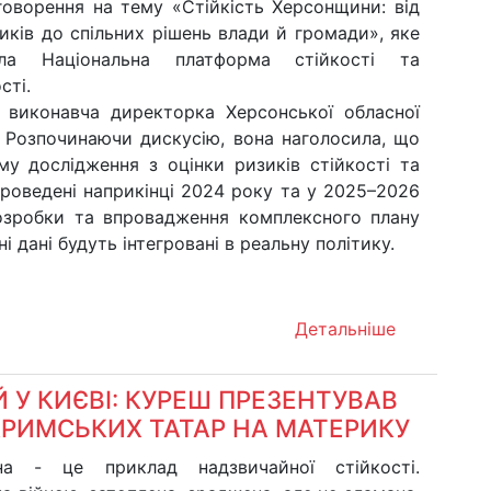
говорення на тему «Стійкість Херсонщини: від
иків до спільних рішень влади й громади», яке
вала Національна платформа стійкості та
сті.
 виконавча директорка Херсонської обласної
и. Розпочинаючи дискусію, вона наголосила, що
му дослідження з оцінки ризиків стійкості та
проведені наприкінці 2024 року та у 2025–2026
озробки та впровадження комплексного плану
і дані будуть інтегровані в реальну політику.
Детальніше
 У КИЄВІ: КУРЕШ ПРЕЗЕНТУВАВ
КРИМСЬКИХ ТАТАР НА МАТЕРИКУ
на - це приклад надзвичайної стійкості.