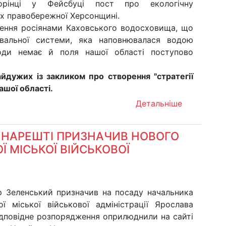
орінці у Фейсбуці пост про екологічну
ях правобережної Херсонщині.
щення росіянами Каховського водосховища, що
увальної системи, яка наповнювалася водою
оди немає й поля нашої області поступово
айдужих із закликом про створення "стратегії
ашої області.
Детальніше
НАРЕШТІ ПРИЗНАЧИВ НОВОГО
 МІСЬКОЇ ВІЙСЬКОВОЇ
 Зеленський призначив на посаду начальника
ої міської військової адміністрації Ярослава
ідповідне розпорядження оприлюднили на сайті