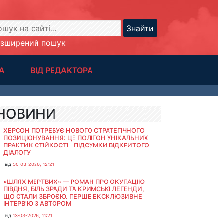
Знайти
озширений пошук
А
ВІД РЕДАКТОРА
НОВИНИ
ХЕРСОН ПОТРЕБУЄ НОВОГО СТРАТЕГІЧНОГО
ПОЗИЦІОНУВАННЯ: ЦЕ ПОЛІГОН УНІКАЛЬНИХ
ПРАКТИК СТІЙКОСТІ – ПІДСУМКИ ВІДКРИТОГО
ДІАЛОГУ
від
30-03-2026, 12:21
«ШЛЯХ МЕРТВИХ» — РОМАН ПРО ОКУПАЦІЮ
ПІВДНЯ, БІЛЬ ЗРАДИ ТА КРИМСЬКІ ЛЕГЕНДИ,
ЩО СТАЛИ ЗБРОЄЮ. ПЕРШЕ ЕКСКЛЮЗИВНЕ
ІНТЕРВ'Ю З АВТОРОМ
від
13-03-2026, 11:21