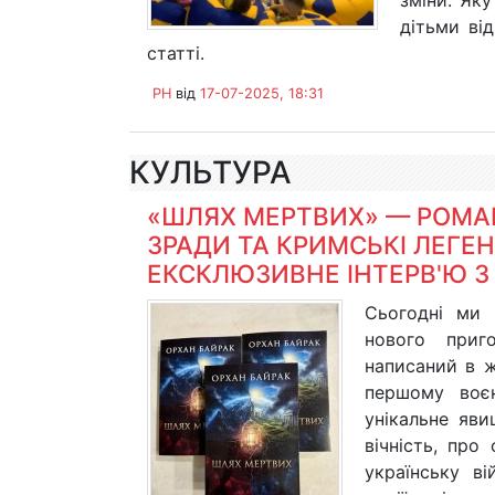
зміни. Яку
дітьми ві
статті.
PH
від
17-07-2025, 18:31
КУЛЬТУРА
«ШЛЯХ МЕРТВИХ» — РОМАН
ЗРАДИ ТА КРИМСЬКІ ЛЕГЕ
ЕКСКЛЮЗИВНЕ ІНТЕРВ'Ю З
Сьогодні ми 
нового приг
написаний в ж
першому воєн
унікальне яви
вічність, про
українську ві