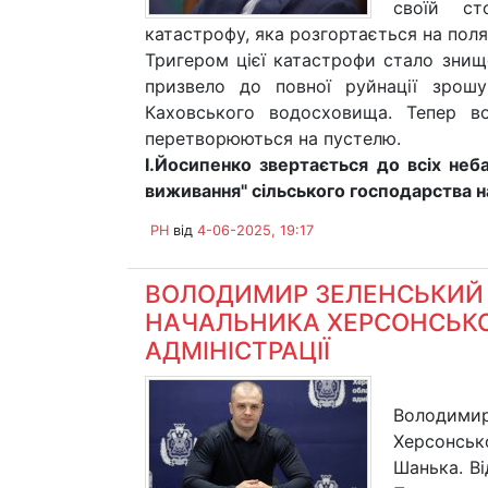
своїй ст
катастрофу, яка розгортається на пол
Тригером цієї катастрофи стало зни
призвело до повної руйнації зрош
Каховського водосховища. Тепер в
перетворюються на пустелю.
І.Йосипенко звертається до всіх неб
виживання" сільського господарства н
PH
від
4-06-2025, 19:17
ВОЛОДИМИР ЗЕЛЕНСЬКИЙ 
НАЧАЛЬНИКА ХЕРСОНСЬКОЇ
АДМІНІСТРАЦІЇ
Володимир
Херсонськ
Шанька. В