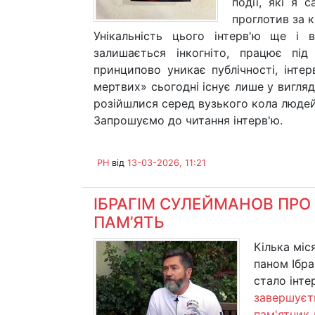
події, які я 
проглотив за к
Унікальність цього інтерв'ю ще і
залишається інкогніто, працює пі
принципово уникає публічності, інте
мертвих» сьогодні існує лише у вигляд
розійшлися серед вузького кола людей,
Запрошуємо до читання інтерв'ю.
PH
від
13-03-2026, 11:21
ІБРАГІМ СУЛЕЙМАНОВ ПРО
ПАМ’ЯТЬ
Кілька міс
паном Ібра
стало інте
завершуєть
пам'ятник