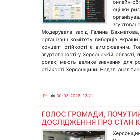
онлайн-об
оцінки риз
організу
згуртовано
Модерувала захід Галина Бахматова,
організації Комітету виборців Україн
концепт стійкості є вимірюваним. То
згуртованості у Херсонській області, 
роках, мають велике значення для р
стійкості Херсонщини. Надалі аналітичн
PH
від
30-03-2026, 12:21
ГОЛОС ГРОМАДИ, ПОЧУТИЙ
ДОСЛІДЖЕННЯ ПРО СТАН 
Херсонщи