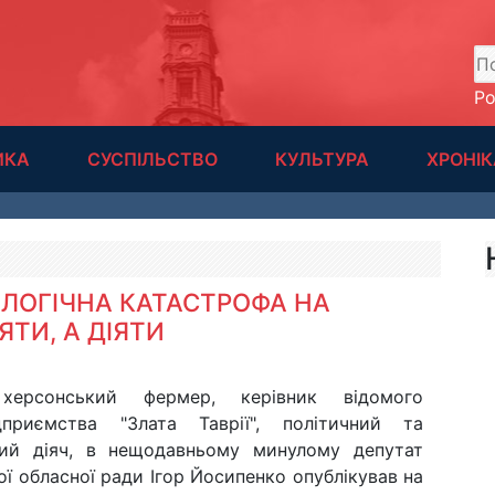
А
Р
ИКА
СУСПІЛЬСТВО
КУЛЬТУРА
ХРОНІК
ОЛОГІЧНА КАТАСТРОФА НА
ЯТИ, А ДІЯТИ
херсонський фермер, керівник відомого
ідприємства "Злата Таврії", політичний та
ий діяч, в нещодавньому минулому депутат
ї обласної ради Ігор Йосипенко опублікував на