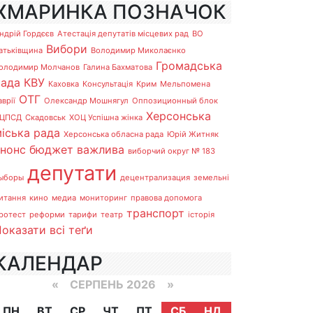
ХМАРИНКА ПОЗНАЧОК
ндрій Гордєєв
Атестація депутатів місцевих рад
ВО
Вибори
атьківщина
Володимир Миколаєнко
Громадська
олодимир Молчанов
Галина Бахматова
рада
КВУ
Каховка
Консультація
Крим
Мельпомена
ОТГ
аврії
Олександр Мошнягул
Оппозиционный блок
Херсонська
ЦПСД
Скадовськ
ХОЦ Успішна жінка
іська рада
Херсонська обласна рада
Юрій Житняк
анонс
бюджет
важлива
виборчий округ № 183
депутати
ыборы
децентрализация
земельні
итання
кино
медиа
мониторинг
правова допомога
транспорт
ротест
реформи
тарифи
театр
історія
оказати всі теґи
КАЛЕНДАР
«
СЕРПЕНЬ 2026 »
ПН
ВТ
СР
ЧТ
ПТ
СБ
НД