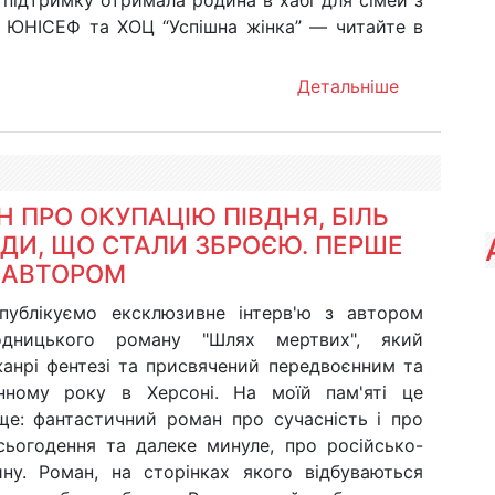
 підтримку отримала родина в хабі для сімей з
д ЮНІСЕФ та ХОЦ “Успішна жінка” — читайте в
Детальніше
 ПРО ОКУПАЦІЮ ПІВДНЯ, БІЛЬ
НДИ, ЩО СТАЛИ ЗБРОЄЮ. ПЕРШЕ
 АВТОРОМ
публікуємо ексклюзивне інтерв'ю з автором
одницького роману "Шлях мертвих", який
анрі фентезі та присвячений передвоєнним та
ному року в Херсоні. На моїй пам'яті це
ще: фантастичний роман про сучасність і про
 сьогодення та далеке минуле, про російсько-
йну. Роман, на сторінках якого відбуваються