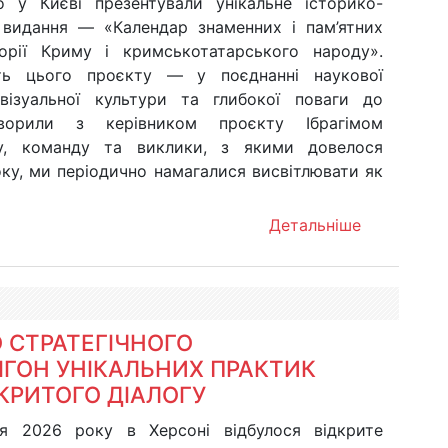
 у Києві презентували унікальне історико-
 видання — «Календар знаменних і пам’ятних
орії Криму і кримськотатарського народу».
сть цього проєкту — у поєднанні наукової
 візуальної культури та глибокої поваги до
ворили з керівником проєкту Ібрагімом
у, команду та виклики, з якими довелося
ку, ми періодично намагалися висвітлювати як
Детальніше
 СТРАТЕГІЧНОГО
ІГОН УНІКАЛЬНИХ ПРАКТИК
ДКРИТОГО ДІАЛОГУ
я 2026 року в Херсоні відбулося відкрите